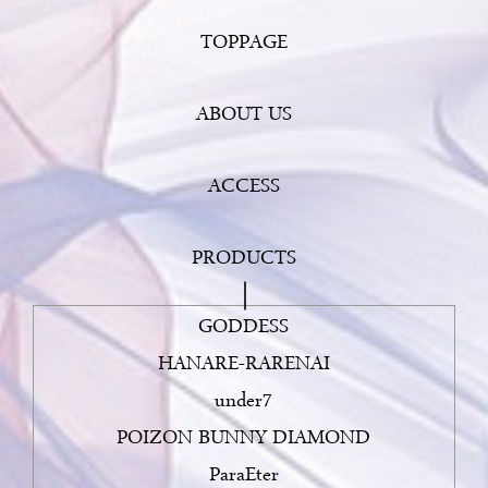
ブログページ
に「
名前の付いた指輪で、運命の選択を
」を掲
TOPPAGE
載。
2025/04/28
ABOUT US
ブログページ
に「
結婚指輪で「かっこよさ」を追求する
」を掲
載。
ACCESS
2025/03/27
ブログページ
に「
誰も見たことのない二人だけの結婚指輪
」を
掲載。
PRODUCTS
2025/02/27
GODDESS
ブログページ
に「
結婚式は費用がかさむ…リーズナブルな結婚
指輪でお二人をサポート！
」を掲載。
HANARE-RARENAI
2025/01/14
under7
ブログページ
に「
結婚式2025年のトレンド「パーソナライズ
POIZON BUNNY DIAMOND
婚」とは？
」を掲載しました。
ParaEter