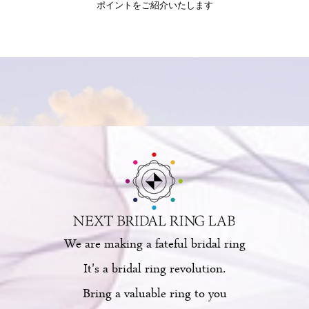
ポイントをご紹介いたします
ブログページ
に「
X’masにサプライズプロポーズをお考えの方
へ
」を掲載。
2025/08/29
ブログページ
に「
結婚指輪はブランドが大事？後悔しない選び
方のポイント
」を掲載。
2025/08/21
ブログページ
に「
結婚指輪の「内甲丸（内側が丸い指輪）」っ
てどうなの？メリットとデメリットを解説
」を掲載。
2025/07/29
ブログページ
に「
10万円の婚約指輪で何が悪い？
」を掲載。
2025/06/23
We are making a fateful bridal ring
ブログページ
に「
ご自身にぴったりの結婚指輪の探し方につい
It's a bridal ring revolution.
て
」を掲載。
Bring a valuable ring to you
2025/05/30