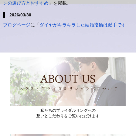
ンの選び方とおすすめ
」を掲載。
2026/03/30
ブログページ
に「
ダイヤがキラキラした結婚指輪は派手です
か？
」を掲載。
2026/02/17
ブログページ
に「
結婚指輪のサイズ直しとサイズ交換の違いに
ついて
」を掲載。
2026/01/26
ブログページ
に「
結婚指輪は一日でも早く購入が最安値
」を掲
載。
2025/12/23
ブログページ
に「
もっと、ブライダルリング選びを「想い出」
私たちのブライダルリングへの
にしませんか
」を掲載。
想いとこだわりをご覧いただけます
2025/12/15