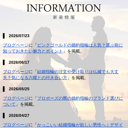
2026/07/23
ブログページ
に「
ピンクゴールドの婚約指輪は人気？選ぶ前に
知っておきたい魅力とポイント
」を掲載。
2026/06/17
ブログページ
に「
結婚指輪の注文や受け取りは仏滅でも大丈
夫？気になる六曜との付き合い方
」を掲載。
2026/05/25
ブログページ
に「
プロポーズの際の婚約指輪のブランド選びに
ついて
」を掲載。
2026/04/27
ブログページ
に「
かっこいい結婚指輪が欲しい男性へ｜デザイ