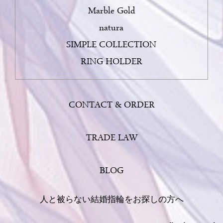
2024/12/12
Marble Gold
ブログページ
に「
ふたりだけのメッセージ！ブライダルリング
natura
に入れる刻印
」を掲載しました。
SIMPLE COLLECTION
2024/11/12
RING HOLDER
ブログページ
に「
手元のおしゃれ。リングの「重ね付け」のコ
ツ
」を掲載しました。
2024/10/18
CONTACT & ORDER
ブログページ
に「
結婚指輪・婚約指輪は、自由に選んで問題あ
りません！
」を掲載しました。
TRADE LAW
2024/09/17
ブログページ
に「
再婚カップル、大人婚にも一生の思い出を
」
を掲載しました。
BLOG
2024/08/27
人と被らない結婚指輪をお探しの方へ
ブログページ
に「
ネクスト・ブライダルリング・ラボの考え
方
」を掲載しました。