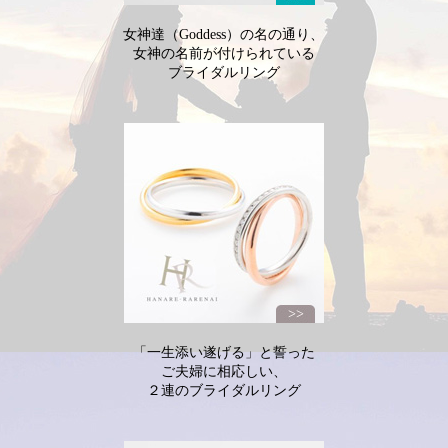
女神達（Goddess）の
名の通り、
女神の名前が
付けられている
ブライダルリング
「一生添い遂げる」と誓った
ご夫婦に相応しい、
２連のブライダルリング