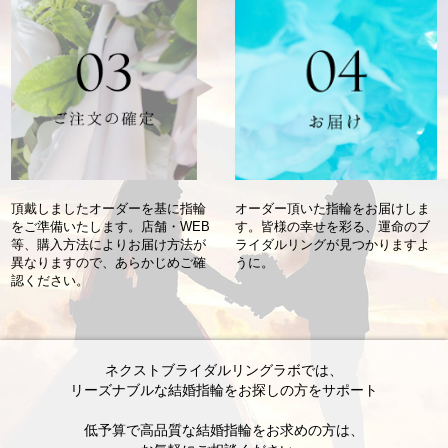
オーダー頂いた指輪をお届けしま
頂戴しましたオーダーを基に
指輪
す。
皆様の幸せを彩る、
運命のブ
をご準備いたします。
店舗・WEB
ライダルリングが
見つかりますよ
等、購入方法により
お届け方法が
うに。
異なりますので、
あらかじめご確
認ください。
ネクストブライダルリングラボでは、
リーズナブルな結婚指輪をお探しの方をサポート
低予算で高品質な結婚指輪をお求めの方は、