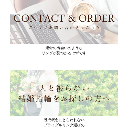
ブログページ
に「
一日一組限定！看板のないブライダルリング
専門店が選ばれる理由とは？
」を掲載。
2025/11/27
ブログページ
に「
結婚指輪を“貸切で選べる”特別な時間
」を掲
載。
2025/11/21
運命の出会いのような
リングが見つかるはずです
ブログページ
に「
情報だけでは分からない、結婚指輪は体感が
大事
」を掲載。
2025/10/23
ブログページ
に「
結婚指輪をお探しの方へ｜2025年のブライダ
ルリングの予算目安
」を掲載。
2025/10/15
ブログページ
に「
「ブランド＝憧れ」はもう古い？変わるジュ
エリーの価値観
」を掲載。
既成概念にとらわれない
ブライダルリング選びの
2025/09/26